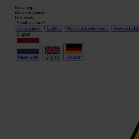
Dealer login
Dealers & Rentals
Downloads
About Custers®
Our products
Contact
Quality & Environment
News & Exhib
English
Nederlands
English
Deutsch