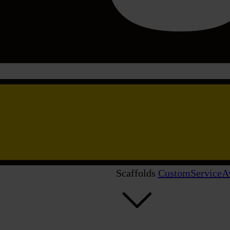
Scaffolds
Custom
Service
A