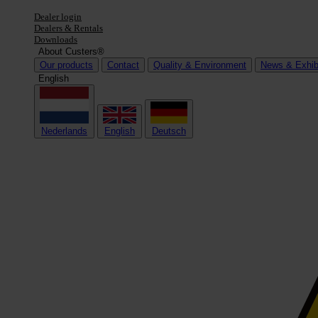
Dealer login
Dealers & Rentals
Downloads
About Custers®
Our products
Contact
Quality & Environment
News & Exhib
English
Nederlands
English
Deutsch