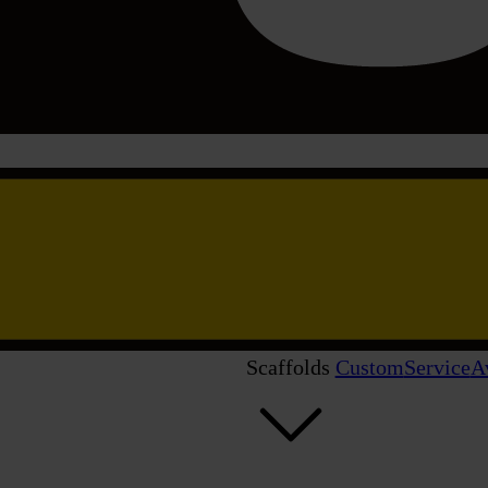
Scaffolds
Custom
Service
A