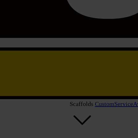
Scaffolds
Custom
Service
A