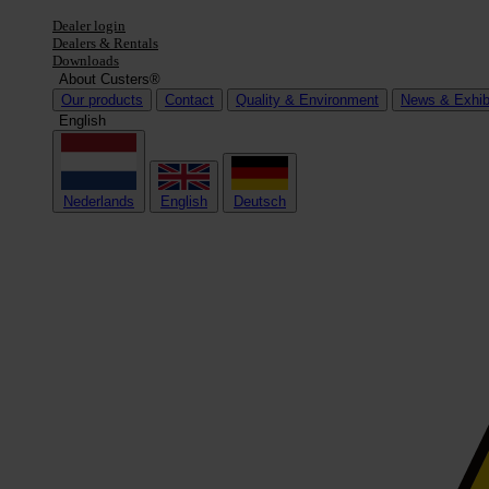
Dealer login
Dealers & Rentals
Downloads
About Custers®
Our products
Contact
Quality & Environment
News & Exhib
English
Nederlands
English
Deutsch