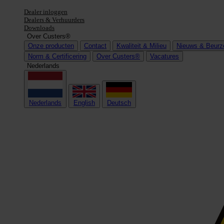
Dealer inloggen
Dealers & Verhuurders
Downloads
Over Custers®
Onze producten
Contact
Kwaliteit & Milieu
Nieuws & Beurz
Norm & Certificering
Over Custers®
Vacatures
Nederlands
Nederlands
English
Deutsch