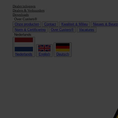
Dealer inloggen
Dealers & Verhuurders
Downloads
Over Custers®
Onze producten
Contact
Kwaliteit & Milieu
Nieuws & Beurz
Norm & Certificering
Over Custers®
Vacatures
Nederlands
Nederlands
English
Deutsch