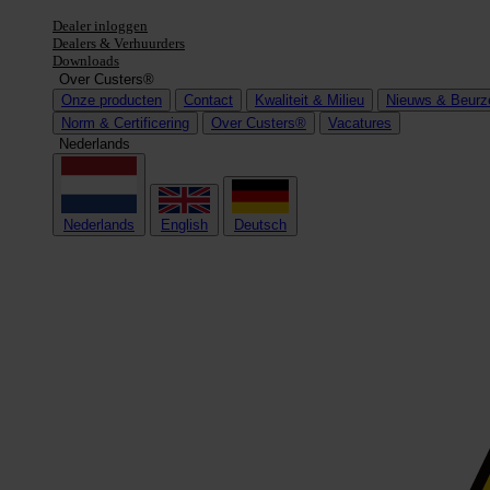
Dealer inloggen
Dealers & Verhuurders
Downloads
Over Custers®
Onze producten
Contact
Kwaliteit & Milieu
Nieuws & Beurz
Norm & Certificering
Over Custers®
Vacatures
Nederlands
Nederlands
English
Deutsch