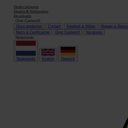
Dealer inloggen
Dealers & Verhuurders
Downloads
Over Custers®
Onze producten
Contact
Kwaliteit & Milieu
Nieuws & Beurz
Norm & Certificering
Over Custers®
Vacatures
Nederlands
Nederlands
English
Deutsch