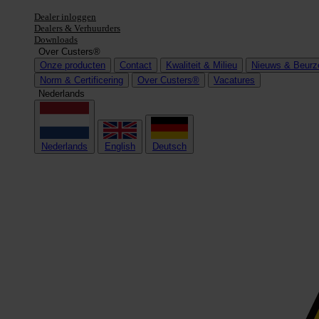
Dealer inloggen
Dealers & Verhuurders
Downloads
Over Custers®
Onze producten
Contact
Kwaliteit & Milieu
Nieuws & Beurz
Norm & Certificering
Over Custers®
Vacatures
Nederlands
Nederlands
English
Deutsch