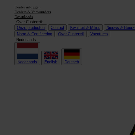
Dealer inloggen
Dealers & Verhuurders
Downloads
Over Custers®
Onze producten
Contact
Kwaliteit & Milieu
Nieuws & Beurz
Norm & Certificering
Over Custers®
Vacatures
Nederlands
Nederlands
English
Deutsch