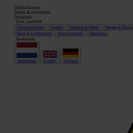
Dealer inloggen
Dealers & Verhuurders
Downloads
Over Custers®
Onze producten
Contact
Kwaliteit & Milieu
Nieuws & Beurz
Norm & Certificering
Over Custers®
Vacatures
Nederlands
Nederlands
English
Deutsch