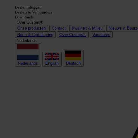
Dealer inloggen
Dealers & Verhuurders
Downloads
Over Custers®
Onze producten
Contact
Kwaliteit & Milieu
Nieuws & Beurz
Norm & Certificering
Over Custers®
Vacatures
Nederlands
Nederlands
English
Deutsch